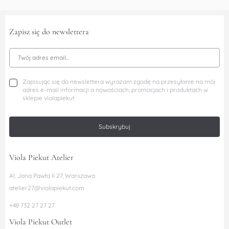
Zapisz się do newslettera
Adres Email
Zapisując się do newslettera wyrażam zgodę na przesyłanie na mój
adres e-mail informacji o nowościach, promocjach i produktach w
sklepie violapiekut
Subskrybuj
Viola Piekut Atelier
Al. Jana Pawła II 27, Warszawa
atelier27@violapiekut.com
+48 732 27 27 27
Viola Piekut Outlet