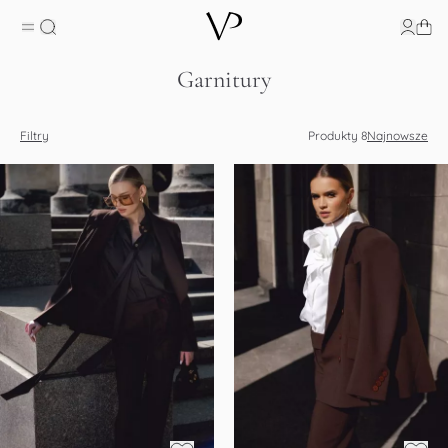
Garnitury
Filtry
Produkty
8
Najnowsze