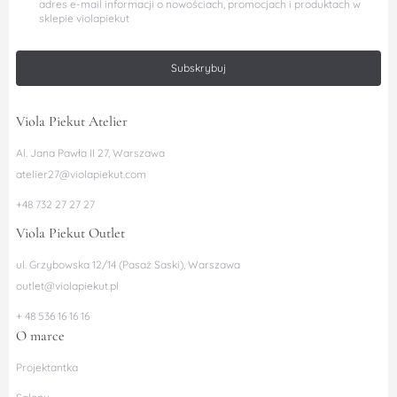
adres e-mail informacji o nowościach, promocjach i produktach w
sklepie violapiekut
Subskrybuj
Viola Piekut Atelier
Al. Jana Pawła II 27, Warszawa
atelier27@violapiekut.com
+48 732 27 27 27
Viola Piekut Outlet
ul. Grzybowska 12/14 (Pasaż Saski), Warszawa
outlet@violapiekut.pl
+ 48 536 16 16 16
O marce
Projektantka