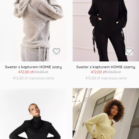
Sweter z kapturem HOMIE szary
Sweter z kapturem HOMIE czarny
472,00 zł
590,00 zł
472,00 zł
590,00 zł
472,00 zł
najniższa cena
472,00 zł
najniższa cena