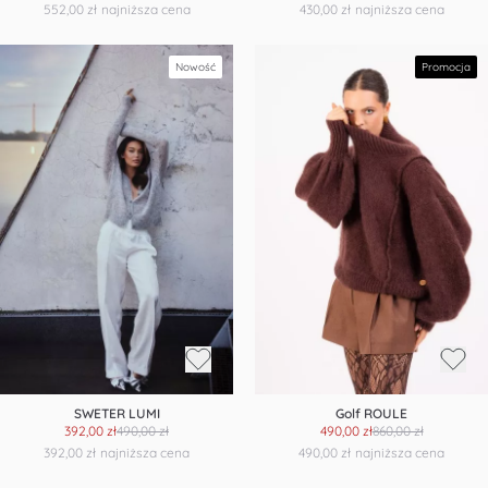
552,00 zł
najniższa cena
430,00 zł
najniższa cena
Nowość
Promocja
SWETER LUMI
Golf ROULE
392,00 zł
490,00 zł
490,00 zł
860,00 zł
392,00 zł
najniższa cena
490,00 zł
najniższa cena