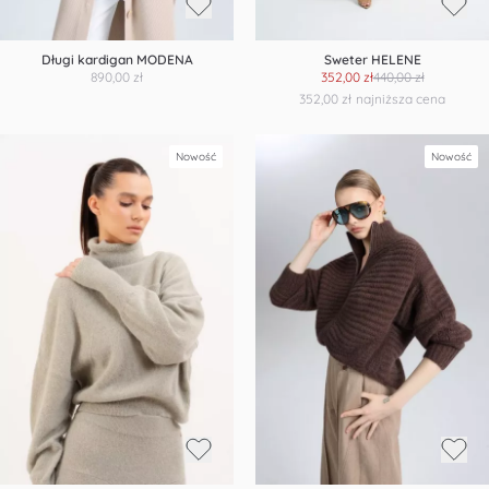
Długi kardigan MODENA
Sweter HELENE
890,00 zł
352,00 zł
440,00 zł
352,00 zł
najniższa cena
Nowość
Nowość