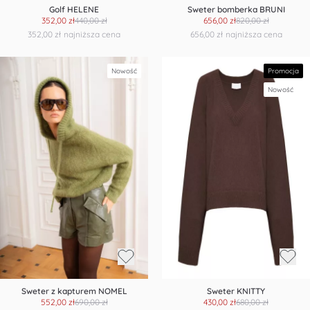
Golf HELENE
Sweter bomberka BRUNI
352,00 zł
440,00 zł
656,00 zł
820,00 zł
352,00 zł
najniższa cena
656,00 zł
najniższa cena
Nowość
Promocja
Nowość
Sweter z kapturem NOMEL
Sweter KNITTY
552,00 zł
690,00 zł
430,00 zł
680,00 zł