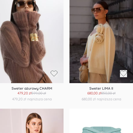
Sweter ażurowy CHARM
Sweter LIMA II
479,20 zł
599,00 zł
680,00 zł
850,00 zł
479,20 zł
najniższa cena
680,00 zł
najniższa cena