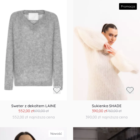
Promocja
Sweter z dekoltem LAINE
Sukienka SHADE
552,00 zł
690,00 zł
390,00 zł
760,00 zł
552,00 zł
najniższa cena
390,00 zł
najniższa cena
Nowość