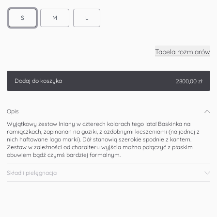
S
M
L
Tabela rozmiarów
Dodaj do koszyka
2800,00 zł
Opis
Wyjątkowy zestaw lniany w czterech kolorach tego lata! Baskinka na
ramiączkach, zapinanan na guziki, z ozdobnymi kieszeniami (na jednej z
nich haftowane logo marki). Dół stanowią szerokie spodnie z kantem.
Zestaw w zależności od charalteru wyjścia można połączyć z płaskim
obuwiem bądź czymś bardziej formalnym.
Skład i pielęgnacja