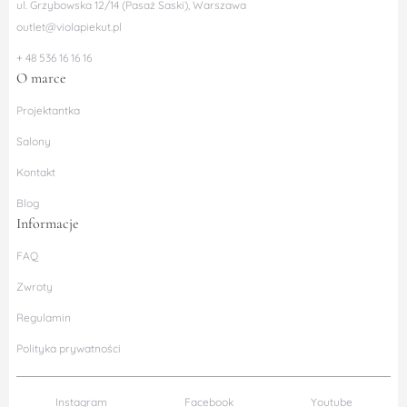
ul. Grzybowska 12/14 (Pasaż Saski), Warszawa
outlet@violapiekut.pl
+ 48 536 16 16 16
O marce
Projektantka
Salony
Kontakt
Blog
Informacje
FAQ
Zwroty
Regulamin
Polityka prywatności
Instagram
Facebook
Youtube