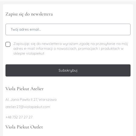
Zapisz się do newslettera
Adres Email
Zapisując się do newslettera wyrażam zgodę na przesyłanie na mój
adres e-mail informacji o nowościach, promocjach i produktach w
sklepie violapiekut
Subskrybuj
Viola Piekut Atelier
Al. Jana Pawła II 27, Warszawa
atelier27@violapiekut.com
+48 732 27 27 27
Viola Piekut Outlet