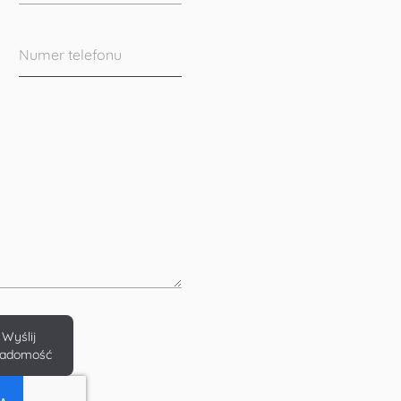
Numer telefonu
Wyślij
iadomość