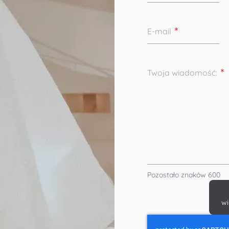
E-mail
Twoja wiadomość:
Pozostało znaków
600
w