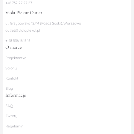
+48 732 27 27 27
Viola Piekut Outlet
ul. Grzybowska 12/14 (Pasaż Saski), Warszawa
outlet@violapiekut.pl
+ 48 536 16 16 16
O marce
Projektantka
Salony
Kontakt
Blog
Informacje
FAQ
Zwroty
Regulamin