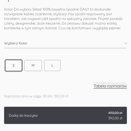
Kolor: Do wyboru Skład: 100% bawełna Spodnie DAILY to doskonałe
rozwiązanie każdej codziennej stylizacji. Pas spodni regulowany jest
troczkiem, zaś nogawki (dół spodni) na specjalny zatrzask. Projekt posiada
cztery, designerskie, duże kieszenie. Do zestawu dokupić można krótką
bomberkę w tym samym kolorze. Czuj się komfortowo i wyglądaj pięknie!
Wybierz Kolor
S
M
L
Tabela rozmiarów
Najniższa cena w ciągu 30 dni:
392,00 zł
490,00 zł
Dodaj do koszyka
392,00 zł