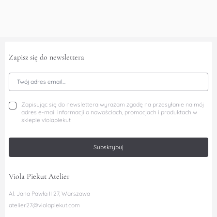
Zapisz się do newslettera
Adres Email
Zapisując się do newslettera wyrażam zgodę na przesyłanie na mój
adres e-mail informacji o nowościach, promocjach i produktach w
sklepie violapiekut
Subskrybuj
Viola Piekut Atelier
Al. Jana Pawła II 27, Warszawa
atelier27@violapiekut.com