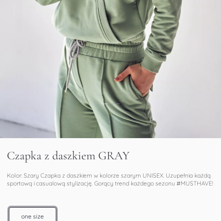
Czapka z daszkiem GRAY
Kolor: Szary Czapka z daszkiem w kolorze szarym UNISEX. Uzupełnia każdą
sportową i casualową stylizację. Gorący trend każdego sezonu #MUSTHAVE!
one size