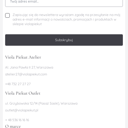
Zapisując się do newslettera wyrażam zgodę na przesyłanie na mój
adres e-mail informacji o nowościach, promocjach i produktach w
sklepie violapiekut
Subskrybuj
Viola Piekut Atelier
Al. Jana Pawła II 27, Warszawa
atelier27@violapiekut.com
+48 732 27 27 27
Viola Piekut Outlet
ul. Grzybowska 12/14 (Pasaż Saski), Warszawa
outlet@violapiekut.pl
+ 48 536 16 16 16
O marce