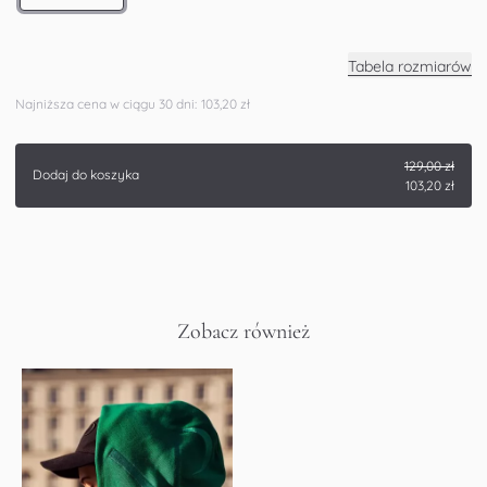
Tabela rozmiarów
Najniższa cena w ciągu 30 dni:
103,20 zł
129,00 zł
Dodaj do koszyka
103,20 zł
Zobacz również