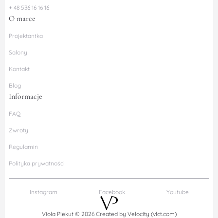
+ 48 536 16 16 16
O marce
Projektantka
Salony
Kontakt
Blog
Informacje
FAQ
Zwroty
Regulamin
Polityka prywatności
Instagram
Facebook
Youtube
Viola Piekut © 2026
Created by
Velocity (vlct.com)