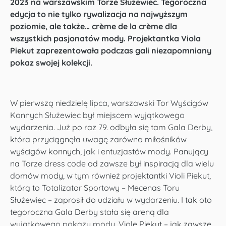
2023 na warszawskim Torze Służewiec. Tegoroczna
edycja to nie tylko rywalizacja na najwyższym
poziomie, ale także… crème de la crème dla
wszystkich pasjonatów mody. Projektantka Viola
Piekut zaprezentowała podczas gali niezapomniany
pokaz swojej kolekcji.
W pierwszą niedzielę lipca, warszawski Tor Wyścigów
Konnych Służewiec był miejscem wyjątkowego
wydarzenia. Już po raz 79. odbyła się tam Gala Derby,
która przyciągnęła uwagę zarówno miłośników
wyścigów konnych, jak i entuzjastów mody. Panujący
na Torze dress code od zawsze był inspiracją dla wielu
domów mody, w tym również projektantki Violi Piekut,
którą to Totalizator Sportowy – Mecenas Toru
Służewiec – zaprosił do udziału w wydarzeniu. I tak oto
tegoroczna Gala Derby stała się areną dla
wyjątkowego pokazu mody. Violę Piekut – jak zawsze