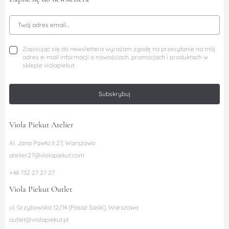
Adres Email
Zapisując się do newslettera wyrażam zgodę na przesyłanie na mój
adres e-mail informacji o nowościach, promocjach i produktach w
sklepie violapiekut
Subskrybuj
Viola Piekut Atelier
Al. Jana Pawła II 27, Warszawa
atelier27@violapiekut.com
+48 732 27 27 27
Viola Piekut Outlet
ul. Grzybowska 12/14 (Pasaż Saski), Warszawa
outlet@violapiekut.pl