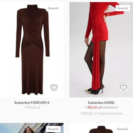
Nowość
Nowość
Sukienka FOREVER II
Sukienka NORD
1 790,00 zł
1 480,00 zł
1 850,00 zł
1 850,00 zł
najniższa cena
Nowość
Nowość