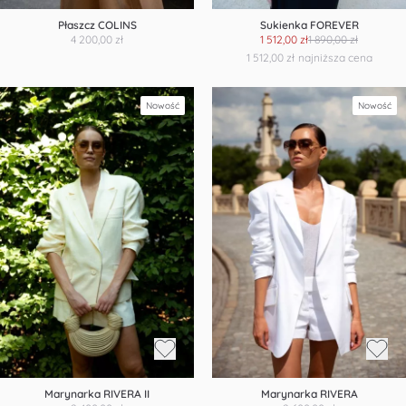
Płaszcz COLINS
Sukienka FOREVER
4 200,00 zł
1 512,00 zł
1 890,00 zł
1 512,00 zł
najniższa cena
Nowość
Nowość
Marynarka RIVERA II
Marynarka RIVERA