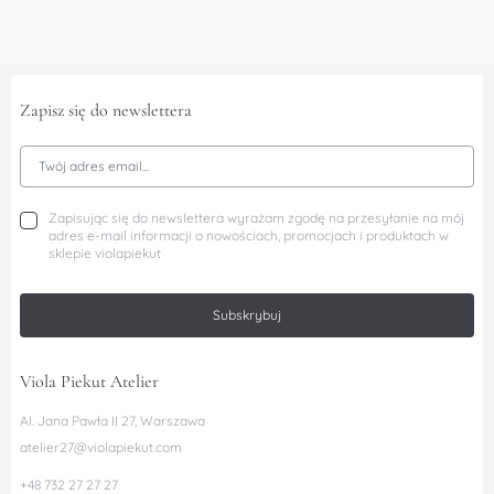
Zapisz się do newslettera
Adres Email
Zapisując się do newslettera wyrażam zgodę na przesyłanie na mój
adres e-mail informacji o nowościach, promocjach i produktach w
sklepie violapiekut
Subskrybuj
Viola Piekut Atelier
Al. Jana Pawła II 27, Warszawa
atelier27@violapiekut.com
+48 732 27 27 27