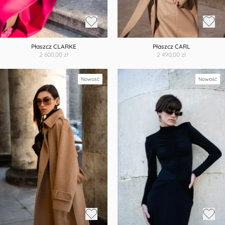
Płaszcz CLARKE
Płaszcz CARL
2 600,00 zł
2 490,00 zł
Nowość
Nowość