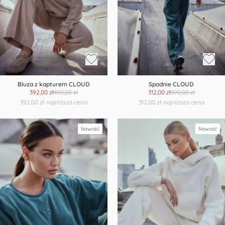
Bluza z kapturem CLOUD
Spodnie CLOUD
392,00 zł
490,00 zł
312,00 zł
390,00 zł
392,00 zł
najniższa cena
312,00 zł
najniższa cena
Nowość
Nowość