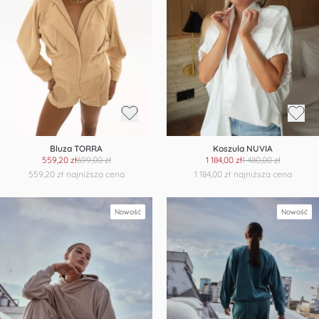
Bluza TORRA
Koszula NUVIA
559,20 zł
699,00 zł
1 184,00 zł
1 480,00 zł
559,20 zł
najniższa cena
1 184,00 zł
najniższa cena
Nowość
Nowość