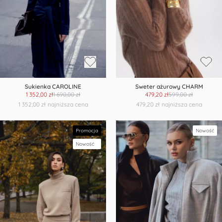
Sukienka CAROLINE
Sweter ażurowy CHARM
1 352,00 zł
1 690,00 zł
479,20 zł
599,00 zł
1 352,00 zł
najniższa cena
479,20 zł
najniższa cena
Promocja
Nowość
Nowość