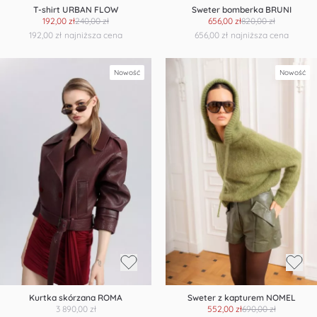
T-shirt URBAN FLOW
Sweter bomberka BRUNI
192,00 zł
240,00 zł
656,00 zł
820,00 zł
192,00 zł
najniższa cena
656,00 zł
najniższa cena
Nowość
Nowość
Kurtka skórzana ROMA
Sweter z kapturem NOMEL
3 890,00 zł
552,00 zł
690,00 zł