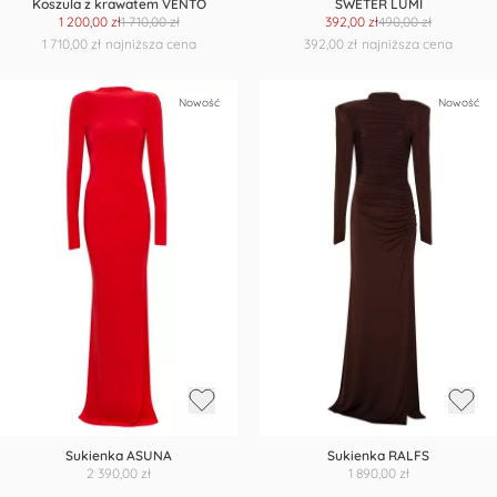
Koszula z krawatem VENTO
SWETER LUMI
1 200,00 zł
1 710,00 zł
392,00 zł
490,00 zł
1 710,00 zł
najniższa cena
392,00 zł
najniższa cena
Nowość
Nowość
Sukienka ASUNA
Sukienka RALFS
2 390,00 zł
1 890,00 zł