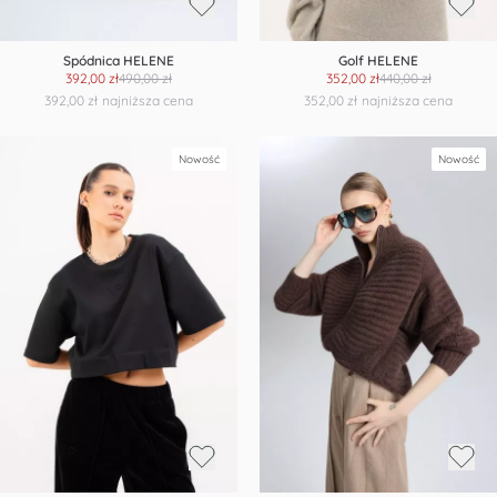
Spódnica HELENE
Golf HELENE
392,00 zł
490,00 zł
352,00 zł
440,00 zł
392,00 zł
najniższa cena
352,00 zł
najniższa cena
Nowość
Nowość