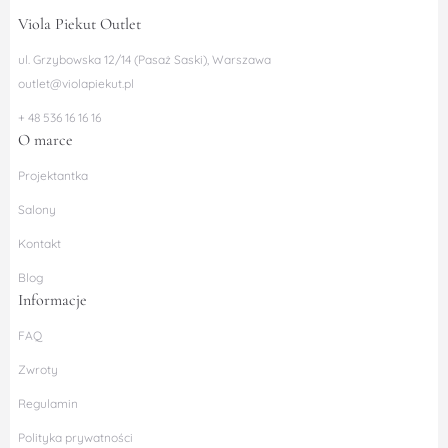
Viola Piekut Outlet
ul. Grzybowska 12/14 (Pasaż Saski), Warszawa
outlet@violapiekut.pl
+ 48 536 16 16 16
O marce
Projektantka
Salony
Kontakt
Blog
Informacje
FAQ
Zwroty
Regulamin
Polityka prywatności