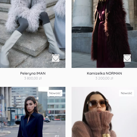
Peleryna IMAN
Kamizelka NORMAN
3 800,00 zł
3 200,00 zł
Nowość
Nowość