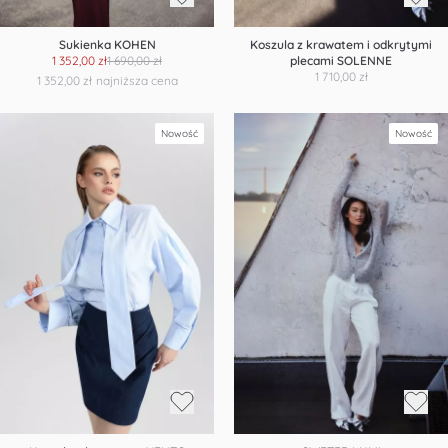
Sukienka KOHEN
Koszula z krawatem i odkrytymi
1 352,00 zł
1 690,00 zł
plecami SOLENNE
1 710,00 zł
1 352,00 zł
najniższa cena
Nowość
Nowość