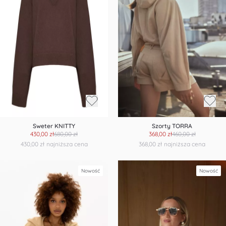
Sweter KNITTY
Szorty TORRA
430,00 zł
680,00 zł
368,00 zł
460,00 zł
430,00 zł
najniższa cena
368,00 zł
najniższa cena
Nowość
Nowość