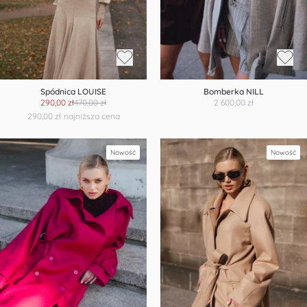
Spódnica LOUISE
Bomberka NILL
290,00 zł
470,00 zł
2 600,00 zł
290,00 zł
najniższa cena
Nowość
Nowość