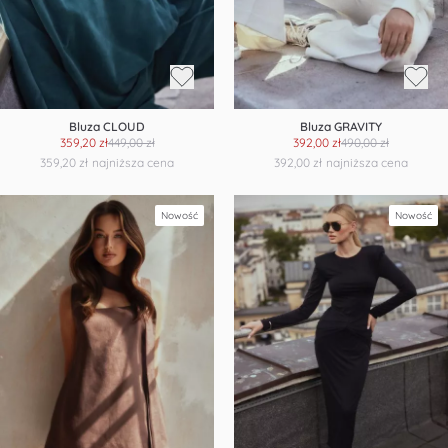
Bluza CLOUD
Bluza GRAVITY
359,20 zł
449,00 zł
392,00 zł
490,00 zł
359,20 zł
najniższa cena
392,00 zł
najniższa cena
Nowość
Nowość