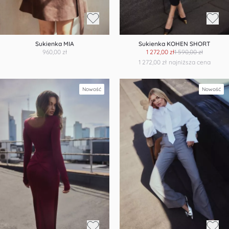
Sukienka MIA
Sukienka KOHEN SHORT
960,00 zł
1 272,00 zł
1 590,00 zł
1 272,00 zł
najniższa cena
Nowość
Nowość